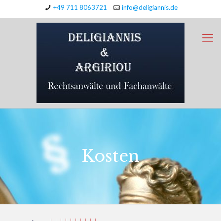
+49 711 8063721
info@deligiannis.de
Kosten