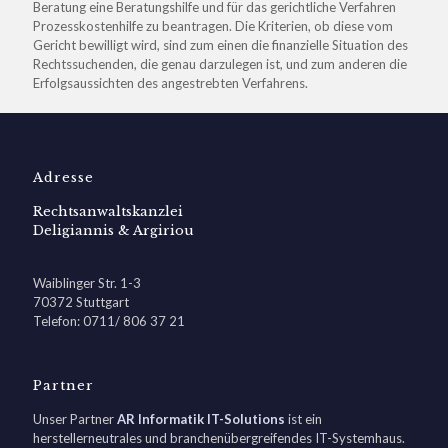
Beratung eine Beratungshilfe und für das gerichtliche Verfahren
Prozesskostenhilfe zu beantragen. Die Kriterien, ob diese vom
Gericht bewilligt wird, sind zum einen die finanzielle Situation des
Rechtssuchenden, die genau darzulegen ist, und zum anderen die
Erfolgsaussichten des angestrebten Verfahrens.
Adresse
Rechtsanwaltskanzlei
Deligiannis & Argiriou
Waiblinger Str. 1-3
70372 Stuttgart
Telefon: 0711/ 806 37 21
Partner
Unser Partner
AR Informatik IT-Solutions
ist ein
herstellerneutrales und branchenübergreifendes IT-Systemhaus.